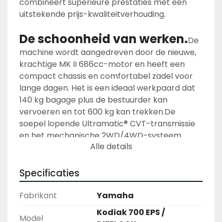
combineert superieure prestaties met een 
uitstekende prijs-kwaliteitverhouding.
De schoonheid van werken.
De 
machine wordt aangedreven door de nieuwe, 
krachtige MK II 686cc-motor en heeft een 
compact chassis en comfortabel zadel voor 
lange dagen. Het is een ideaal werkpaard dat 
140 kg bagage plus de bestuurder kan 
vervoeren en tot 600 kg kan trekken.
De 
soepel lopende Ultramatic® CVT-transmissie 
en het mechanische 2WD/4WD-systeem 
Alle details
maken deze ATV ideaal voor slepen en de hele 
dag werken.
Specificaties
Fabrikant
Yamaha
Kodiak 700 EPS /
Model