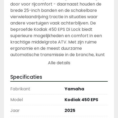
door voor rijcomfort - daarnaast houden de 
brede 25-inch banden en de schakelbare 
vierwielaandrijving tractie in situaties waar 
andere voertuigen vaak achterblijven. De 
beproefde Kodiak 450 EPS Di Lock biedt 
superieure mogelijkheden en comfort in een 
krachtige middelgrote ATV. Met zijn ruime 
ergonomie en de meest duurzame 
automatische transmissie in de branche, kunt 
u met de Kodiak 450 EPS Di Lock vol 
Alle details
vertrouwen de meest uitdagende terreinen en 
toepassingen aanpakken. 
Specificaties
Fabrikant
Yamaha
Model
Kodiak 450 EPS
Jaar
2025