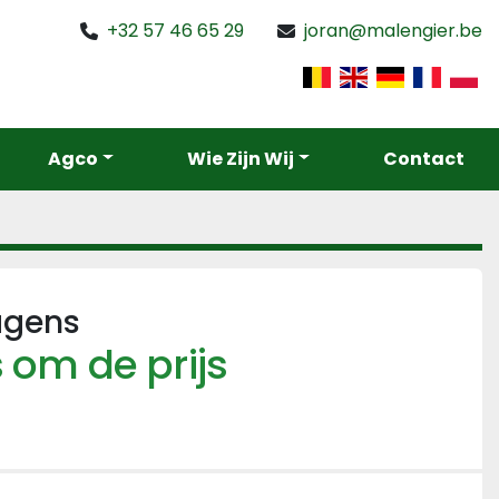
+32 57 46 65 29
joran@malengier.be
Agco
Wie Zijn Wij
Contact
agens
 om de prijs