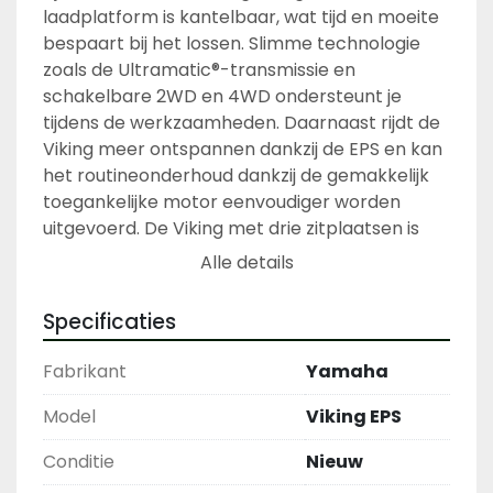
laadplatform is kantelbaar, wat tijd en moeite 
bespaart bij het lossen. Slimme technologie 
zoals de Ultramatic®-transmissie en 
schakelbare 2WD en 4WD ondersteunt je 
tijdens de werkzaamheden. Daarnaast rijdt de 
Viking meer ontspannen dankzij de EPS en kan 
het routineonderhoud dankzij de gemakkelijk 
toegankelijke motor eenvoudiger worden 
uitgevoerd. De Viking met drie zitplaatsen is 
klaar voor het echte werk, maar ook voor 
Alle details
plezier tijdens vrije momenten. 
Specificaties
Fabrikant
Yamaha
Model
Viking EPS
Conditie
Nieuw