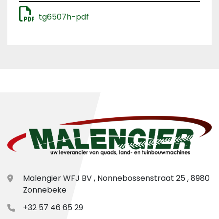
tg6507h-pdf
Malengier WFJ BV , Nonnebossenstraat 25 , 8980
Zonnebeke
+32 57 46 65 29