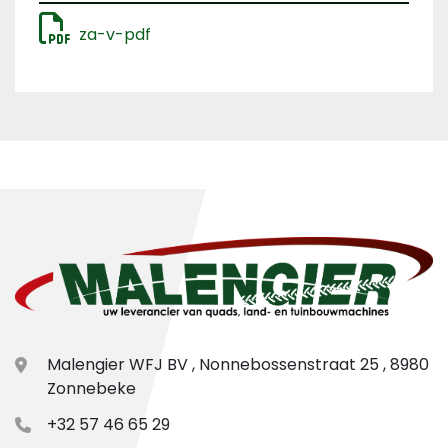
za-v-pdf
Malengier WFJ BV , Nonnebossenstraat 25 , 8980
Zonnebeke
+32 57 46 65 29