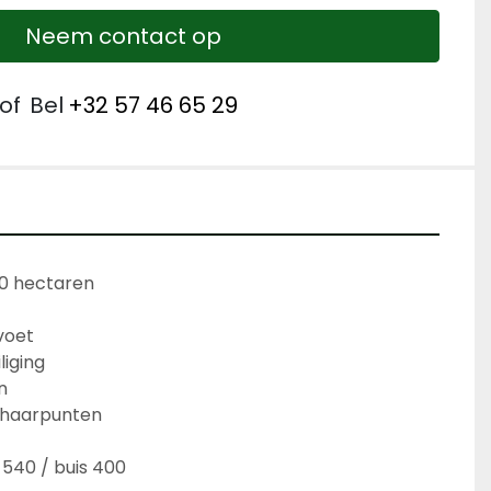
Neem contact op
of
Bel
+32 57 46 65 29
0 hectaren
voet
liging
n
chaarpunten
 540 / buis 400