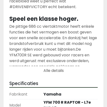
racebloed weet u perfect wat 
#DRIVENBYVICTORY echt betekent. 
Speel een klasse hoger.
De pittige 686 cc viertaktmotor heeft enkele 
functies die het vermogen een boost geven 
voor een snelle acceleratie. En dankzij het lage 
brandstofverbruik kunt u met dit model nog 
langer rijden voor u moet bijtanken.
De 
YFM700R SE werd gebouwd voor racers en 
werd uitgerust met exclusieve onderdelen, 
waaronder een speciale nokkenas en 
Alle details
brandstofmapping met racetechnologie. Met 
schokdempers met apart gasreservoir en 22-
Specificaties
inch Maxxis banden is de YFM700R SE gebouwd 
om te winnen.
Fabrikant
Yamaha
YFM 700 R RAPTOR - L7e
Model