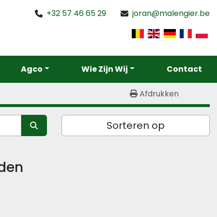
+32 57 46 65 29
joran@malengier.be
Agco
Wie Zijn Wij
Contact
Afdrukken
Sorteren op
den