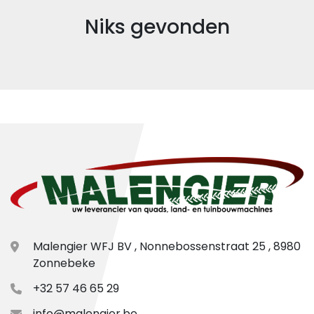
Niks gevonden
Model
Conditie
Malengier WFJ BV , Nonnebossenstraat 25 , 8980
Zonnebeke
+32 57 46 65 29
info@malengier.be